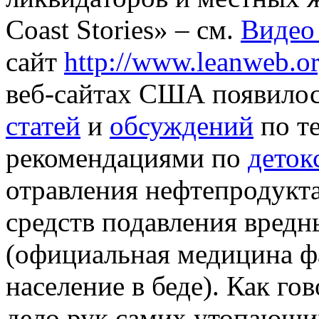
Coast Stories» – см.
Видео
сайт
http://www.leanweb.or
веб-сайтах США появило
статей
и
обсуждений
по т
рекомендациями по
деток
отравления нефтепродукта
средств подавления вред
(официальная медицина ф
население в беде). Как го
дело рук самих утопающ