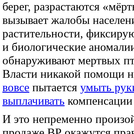
берег, разрастаются «мёрт
вызывает жалобы населени
растительности, фиксиру
и биологические аномалии
обнаруживают мертвых пт
Власти никакой помощи ни
вовсе
пытается
умыть рук
выплачивать
компенсации
И это непременно произой
продаже ВР окажутся пра