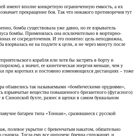
блей имеют вполне конкретную ограниченную емкость, а их
 означает прекращение боя. Так что никакого противоречия тут
венно, бомба существовала уже давно, но ее взрыватель
рпуса бомбы. Применялась она исключительно в мортирно-
онах ее сосредоточения. И это понятно: цель неподвижна,
 взорвалась не на подлете к цели, и не через минуту после
риятельского корабля или хотя бы застрять в борту и
порохом), а значит, ее кинетическая энергия меньше, чем у
бки при коротких и постоянно изменяющихся дистанциях – тоже
мира обзавелись так называемыми «бомбическими орудиями»,
ь взрывчатые вещества повышенного бризантного (фугасного)
в Синопской бухте, разнес в щепки в самом буквальном
лавучие батареи типа «Тоннан», сразившиеся с русской
ж, полевое укрытие с бревенчатым накатом, обязательно
снаряда. Тогда ему все нипочем; бревна спружинят, и