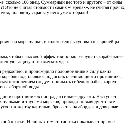
е, сколько 100 овец. Суммарный вес того и другого – от силы
?! Это не считая стоимости самих «черепах», не считая прочих,
ичем, половину страны у него уже отобрали!
гремят на море пушки, и только теперь туповатые европейцы
чным, чтобы с высокой эффективностью разрушать корабельные
тличную защиту от вражеских ядер.
 редкостью, и происходило подобное лишь в силу каких-
 корабль подставлялся под огонь очень мощного противника,
тым потоплением следует понимать гибель корабля, корпус
ного забортной воды.
один из противников пострадал сильнее другого. Наступает
и пушками и трупами моряков, приходит к выводу, что все
угостив жертву картечью, бросается на абордаж и довершает
ляной краски. И лишь затем статистика показывает прямое