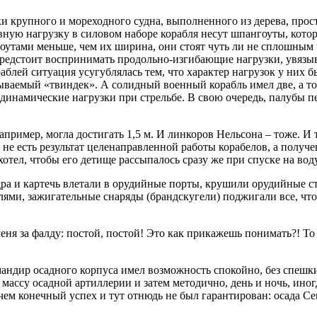
ки крупного и мореходного судна, выполненного из дерева, прос
овную нагрузку в силовом наборе корабля несут шпангоуты, кото
гоутами меньше, чем их ширина, они стоят чуть ли не сплошным
 предстоит воспринимать продольно-изгибающие нагрузки, увязыв
блей ситуация усугублялась тем, что характер нагрузок у них б
азываемый «твиндек». А солидный военный корабль имел две, а 
намические нагрузки при стрельбе. В свою очередь, палубы пер
пример, могла достигать 1,5 м. И линкоров Нельсона – тоже. И 
не есть результат целенаправленной работы корабелов, а получе
отел, чтобы его детище рассыпалось сразу же при спуске на воду
дра и картечь влетали в орудийные порты, крушили орудийные ст
и, зажигательные снаряды (брандскугели) поджигали все, что по
ня за фалду: постой, постой! Это как прикажешь понимать?! То 
мандир осадного корпуса имел возможность спокойно, без спешк
 массу осадной артиллерии и затем методично, день и ночь, ино
чем конечный успех и тут отнюдь не был гарантирован: осада Се