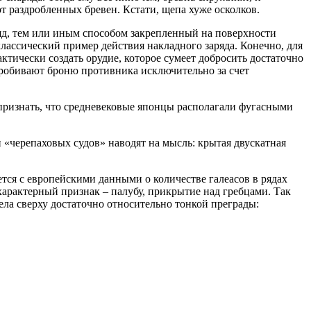
т раздробленных бревен. Кстати, щепа хуже осколков.
аряд, тем или иным способом закрепленный на поверхности
лассический пример действия накладного заряда. Конечно, для
ктически создать орудие, которое сумеет добросить достаточно
пробивают броню противника исключительно за счет
признать, что средневековые японцы располагали фугасными
 «черепаховых судов» наводят на мысль: крытая двускатная
уется с европейскими данными о количестве галеасов в рядах
характерный признак – палубу, прикрытие над гребцами. Так
ела сверху достаточно относительно тонкой преграды: