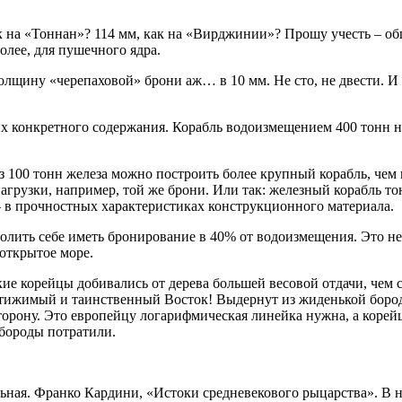
ак на «Тоннан»? 114 мм, как на «Вирджинии»? Прошу учесть – о
олее, для пушечного ядра.
щину «черепаховой» брони аж… в 10 мм. Не сто, не двести. И 
х конкретного содержания. Корабль водоизмещением 400 тонн не
 из 100 тонн железа можно построить более крупный корабль, чем 
нагрузки, например, той же брони. Или так: железный корабль т
 в прочностных характеристиках конструкционного материала.
озволить себе иметь бронирование в 40% от водоизмещения. Это 
открытое море.
 некие корейцы добивались от дерева большей весовой отдачи, че
остижимый и таинственный Восток! Выдернут из жиденькой бород
орону. Это европейцу логарифмическая линейка нужна, а корейц
 бороды потратили.
ная. Франко Кардини, «Истоки средневекового рыцарства». В не