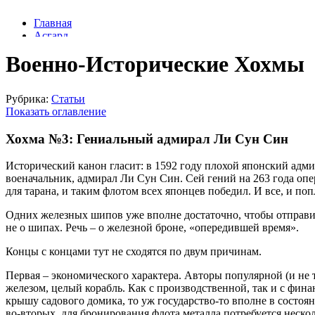
Военно-Исторические Хохмы
Рубрика:
Статьи
Показать оглавление
Хохма №3: Гениальный адмирал Ли Сун Син
Исторический канон гласит: в 1592 году плохой японский адми
военачальник, адмирал Ли Сун Син. Сей гений на 263 года опе
для тарана, и таким флотом всех японцев победил. И все, и по
Одних железных шипов уже вполне достаточно, чтобы отправить
не о шипах. Речь – о железной броне, «опередившей время».
Концы с концами тут не сходятся по двум причинам.
Первая – экономического характера. Авторы популярной (и не 
железом, целый корабль. Как с производственной, так и с фина
крышу садового домика, то уж государство-то вполне в состоян
во-вторых, для бронирования флота металла потребуется несколь