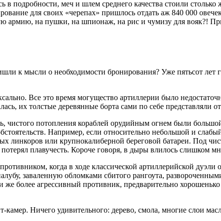
 в подробности, меч и шлем среднего качества стоили столько ж
ирование для своих «черепах» пришлось отдать аж 840 000 овечек
ю армию, на пушки, на шпионаж, на рис и чумизу для вояк?! Пр
ришли к мысли о необходимости бронирования? Уже пятьсот лет 
оксально. Все это время могущество артиллерии было недостато
лась, их толстые деревянные борта сами по себе представляли о
ать, чистого потопления кораблей орудийным огнем были большой
бстоятельств. Например, если относительно небольшой и слабый
ых линкоров или крупнокалиберной береговой батареи. Под чис
о потерял плавучесть. Короче говоря, в дыры влилось слишком м
 противником, когда в ходе классической артиллерийской дуэли 
 палубу, заваленную обломками сбитого рангоута, развороченным
и же более агрессивный противник, предварительно хорошенько 
-камер. Ничего удивительного: дерево, смола, многие слои мас