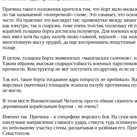
Причина такого положения кроется в том, что борт мало-мальс
по так называемой «поперечной» схеме. Это означает, что осн
часто. На практике это выглядит так: промежутки между шпан
как изнутри, так и снаружи, тоже очень толстая, поскольку ей
кораблей толщина борта достигала полуметра. Для военных кора
них имел хотя бы одну палубу ниже главной, верхней – так н
многотонную массу орудий, да еще воспринимать нешуточные ди
толще.
В целом, толщина борта знаменитых «манильских галеонов», на
Таким образом, высокая снарядостойкость военных парусников 
прочности. Конструктор не мог поступить по-другому, если не х
Так вот, такие борта тогдашнее ядро попросту не пробивало. Я
марсовых (мачтовых) площадок осыпала палубу противника пулям
не могли.
В этом месте Внимательный Читатель просто обязан схватить ме
деревянным корабельным бортом – не очень?
Именно так. Причина – в специфике морского боя. На суше ко
наилучшее направление главного удара, стянуть туда основную
по небольшому участку стены, расшатывая и разбивая его. При
Севастополя.