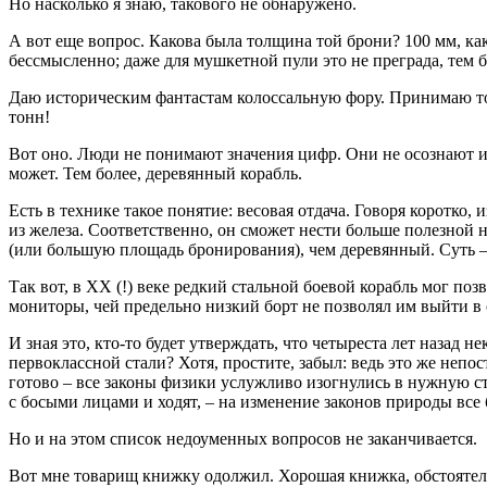
Но насколько я знаю, такового не обнаружено.
А вот еще вопрос. Какова была толщина той брони? 100 мм, к
бессмысленно; даже для мушкетной пули это не преграда, тем б
Даю историческим фантастам колоссальную фору. Принимаю тол
тонн!
Вот оно. Люди не понимают значения цифр. Они не осознают и
может. Тем более, деревянный корабль.
Есть в технике такое понятие: весовая отдача. Говоря коротко,
из железа. Соответственно, он сможет нести больше полезной 
(или большую площадь бронирования), чем деревянный. Суть –
Так вот, в XX (!) веке редкий стальной боевой корабль мог п
мониторы, чей предельно низкий борт не позволял им выйти в 
И зная это, кто-то будет утверждать, что четыреста лет назад
первоклассной стали? Хотя, простите, забыл: ведь это же неп
готово – все законы физики услужливо изогнулись в нужную ст
с босыми лицами и ходят, – на изменение законов природы все
Но и на этом список недоуменных вопросов не заканчивается.
Вот мне товарищ книжку одолжил. Хорошая книжка, обстоятель