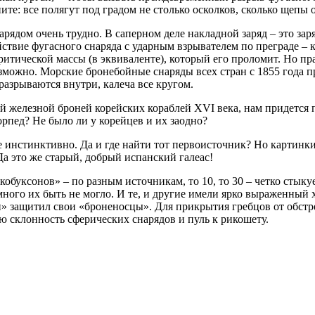
те: все полягут под градом не столько осколков, сколько щепы о
зарядом очень трудно. В саперном деле накладной заряд – это з
ствие фугасного снаряда с ударным взрывателем по преграде – к
итической массы (в эквиваленте), который его проломит. Но пра
зможно. Морские бронебойные снаряды всех стран с 1855 года 
разрываются внутри, калеча все кругом.
 железной броней корейских кораблей XVI века, нам придется 
орпед? Не было ли у корейцев и их заодно?
 инстинктивно. Да и где найти тот первоисточник? Но картинки
Да это же старый, добрый испанский галеас!
«кобуксонов» – по разным источникам, то 10, то 30 – четко стык
ного их быть не могло. И те, и другие имели ярко выраженный 
ин» защитил свои «броненосцы». Для прикрытия гребцов от обстр
 склонность сферических снарядов и пуль к рикошету.