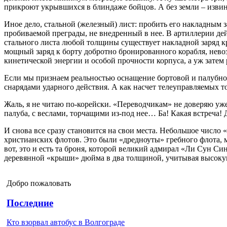
прикроют укрывшихся в блиндаже бойцов. А без земли – извини
Иное дело, стальной (железный) лист: пробить его накладным 
пробиваемой преграды, не внедренный в нее. В артиллерии дей
стального листа любой толщины существует накладной заряд кр
мощный заряд к борту добротно бронированного корабля, нево
кинетической энергии и особой прочности корпуса, а уж затем 
Если мы признаем реальностью оснащение бортовой и палубной
снарядами ударного действия. А как насчет телеуправляемых т
Жаль, я не читаю по-корейски. «Переводчикам» не доверяю уже
палуба, с веслами, торчащими из-под нее… Ба! Какая встреча! 
И снова все сразу становится на свои места. Небольшое число 
христианских флотов. Это были «дредноуты» гребного флота, м
вот, это и есть та броня, которой великий адмирал «Ли Сун С
деревянной «крыши» дюйма в два толщиной, учитывая высокую