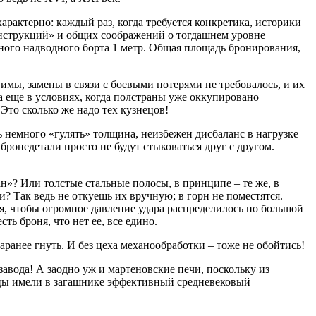
рактерно: каждый раз, когда требуется конкретика, историки
конструкций» и общих соображений о тогдашнем уровне
ного надводного борта 1 метр. Общая площадь бронирования,
мы, замены в связи с боевыми потерями не требовалось, и их
а еще в условиях, когда полстраны уже оккупировано
Это сколько же надо тех кузнецов!
ь немного «гулять» толщина, неизбежен дисбаланс в нагрузке
ронедетали просто не будут стыковаться друг с другом.
н»? Или толстые стальные полосы, в принципе – те же, в
? Так ведь не откуешь их вручную; в горн не поместятся.
я, чтобы огромное давление удара распределилось по большой
ь броня, что нет ее, все едино.
заранее гнуть. И без цеха механообработки – тоже не обойтись!
авода! А заодно уж и мартеновские печи, поскольку из
йцы имели в загашнике эффективный средневековый