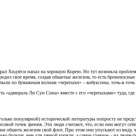
рал Хидэёси напал на хорошую Корею. Но тут возникла проблема
редил свое время, создав обшитые железом, то есть броненосны
плыли по бумажным волнам «черепахи» – кобуксоны, точь-в-точь 
 «адмирала Ли Сун Сина» вместе с его «черепахами» туда, где и
только популярной) исторической литературы попросту не предст
нсовой точек зрения. Эти люди считают, что, если они могут се
ии обшить железом свой флот. При этом они упускают из виду, ч
ко больше, чем для дачной кровли, а самое главное – на дворе-то