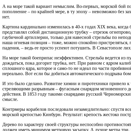
А на море такой вариант немыслим. Во-первых, морской бой п
пополнение – по крайней мере, в ту эпоху – невозможно без за
нет.
Картина кардинально изменилась в 40-х годах ХIХ века, когда 
представлял собой дистанционную трубку – отрезок огнепрово
гаубичной артиллерии, только для навесной стрельбы по непо
наша огневая позиция – тоже, можно спокойно пристреляться, 
падения, – ведь ее просто успеют потушить. В Севастополе ли
На море такой боеприпас неэффективен. Стрельба ведется из п
дождаться, пока догорит трубка, нет. При равном с ядром калиб
сплошного ядра, которое и само-то не идеал по части пробив
нереально. Вот если бы добиться автоматического подрыва бом
И это было сделано. Развитие химии и пиротехники привело к
стреляющими разрывным – фугасным снарядом мгновенного де
действия. В 1853 году такими снарядами русский Черноморски
смысле.
Контрмеры корабелов последовали незамедлительно: спустя все
морской крепостью Кинбурн. Результат: крепость жестоко постр
Дерево по характеру своей структуры неспособно противостоя
должен иметь минимум метровую засыпку. А лучше метра три, к