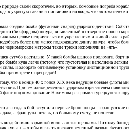
о природе своей скоротечен, во-вторых, бомбовые погреба кора
хода в укрытую гавань и постановки на якорь, что автоматически
была создана бомба (фугасный снаряд) ударного действия. Собст
дного (бикфордова) шнура, вставленный в отверстие полого ко
движным целям: неприятельским укреплениям и живой силе в рай
подобрать более или менее подходящую длину шнура, чтобы бомба
хие черноморские матросы такие трюки исполняли на «ять»!
ушек сугубо настильно. У такой бомбы шансов проломить борт неп
ре бомба куда легче (потому, что пустотелая и наполнена легким 
ной силы. Подобрать оптимальную установку дистанционной тру
бы при встрече с преградой!
 тому, что в конце 40-х годов ХIХ века ведущие боевые флоты 
йствия. Причем одновременно с ударным взрывателем появилис
й флот под командование Нахимова разгромил турецкую эскадру 
го два года в бой вступили первые броненосцы – французские п
адала, а французы потерь, по большому счету, не понесли.
ть воздействию взрывной волны: летит щепками. Поэтому блинда
ак курган, – чтобы вызвать преждевременный разрыв фугасного 