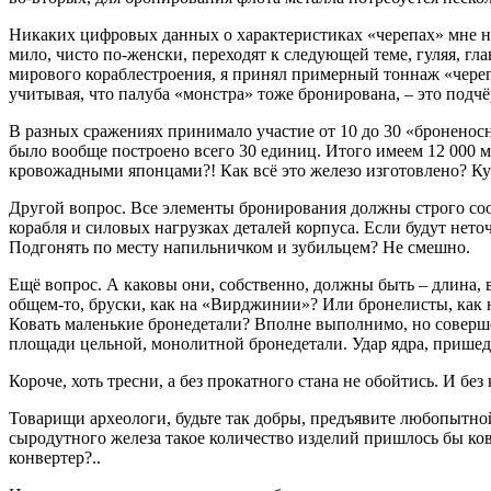
Никаких цифровых данных о характеристиках «черепах» мне най
мило, чисто по-женски, переходят к следующей теме, гуляя, г
мирового кораблестроения, я принял примерный тоннаж «череп
учитывая, что палуба «монстра» тоже бронирована, – это подчё
В разных сражениях принимало участие от 10 до 30 «броненосн
было вообще построено всего 30 единиц. Итого имеем 12 000 м
кровожадными японцами?! Как всё это железо изготовлено? Ку
Другой вопрос. Все элементы бронирования должны строго соот
корабля и силовых нагрузках деталей корпуса. Если будут нет
Подгонять по месту напильничком и зубильцем? Не смешно.
Ещё вопрос. А каковы они, собственно, должны быть – длина, 
общем-то, бруски, как на «Вирджинии»? Или бронелисты, как н
Ковать маленькие бронедетали? Вполне выполнимо, но соверше
площади цельной, монолитной бронедетали. Удар ядра, пришедши
Короче, хоть тресни, а без прокатного стана не обойтись. И бе
Товарищи археологи, будьте так добры, предъявите любопытной
сыродутного железа такое количество изделий пришлось бы к
конвертер?..