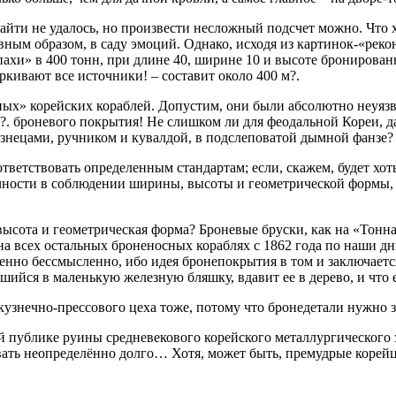
ти не удалось, но произвести несложный подсчет можно. Что ха
лавным образом, в саду эмоций. Однако, исходя из картинок-«ре
ахи» в 400 тонн, при длине 40, ширине 10 и высоте бронирован
ркивают все источники! – составит около 400 м?.
ых» корейских кораблей. Допустим, они были абсолютно неуязви
?. броневого покрытия! Не слишком ли для феодальной Кореи, д
знецами, ручником и кувалдой, в подслеповатой дымной фанзе? 
ветствовать определенным стандартам; если, скажем, будет хот
очности в соблюдении ширины, высоты и геометрической формы, б
высота и геометрическая форма? Броневые бруски, как на «Тонна
а всех остальных броненосных кораблях с 1862 года по наши дни
нно бессмысленно, ибо идея бронепокрытия в том и заключаетс
йся в маленькую железную бляшку, вдавит ее в дерево, и что ест
з кузнечно-прессового цеха тоже, потому что бронедетали нужно 
 публике руины средневекового корейского металлургического з
овать неопределённо долго… Хотя, может быть, премудрые коре