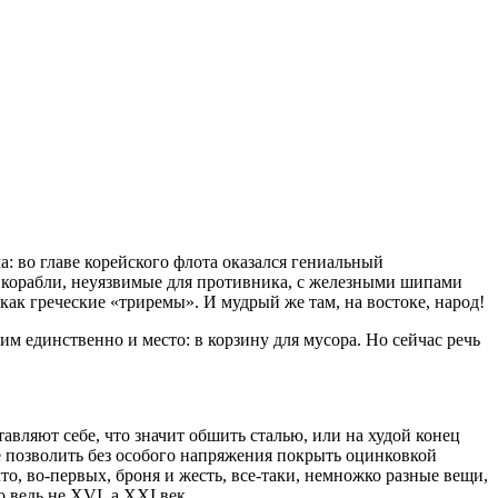
: во главе корейского флота оказался гениальный
е корабли, неуязвимые для противника, с железными шипами
как греческие «триремы». И мудрый же там, на востоке, народ!
м единственно и место: в корзину для мусора. Но сейчас речь
авляют себе, что значит обшить сталью, или на худой конец
бе позволить без особого напряжения покрыть оцинковкой
то, во-первых, броня и жесть, все-таки, немножко разные вещи,
 ведь не XVI, а XXI век.