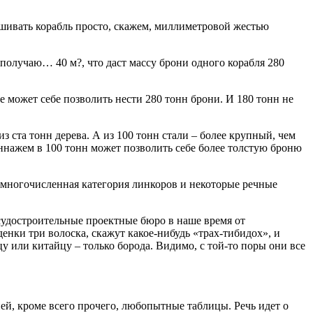
бшивать корабль просто, скажем, миллиметровой жестью
получаю… 40 м?, что даст массу брони одного корабля 280
 может себе позволить нести 280 тонн брони. И 180 тонн не
из ста тонн дерева. А из 100 тонн стали – более крупный, чем
оннажем в 100 тонн может позволить себе более толстую броню
немногочисленная категория линкоров и некоторые речные
м судостроительные проектные бюро в наше время от
енки три волоска, скажут какое-нибудь «трах-тибидох», и
у или китайцу – только борода. Видимо, с той-то поры они все
й, кроме всего прочего, любопытные таблицы. Речь идет о