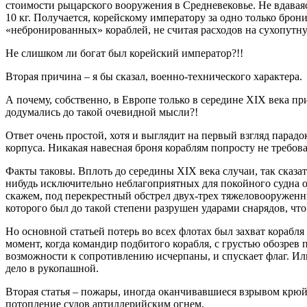
стоимости рыцарского вооружения в Средневековье. Не вдаваясь
10 кг. Получается, корейскому императору за одно только брон
«небронированных» кораблей, не считая расходов на сухопутну
Не слишком ли богат был корейский император?!!
Вторая причина – я бы сказал, военно-технического характера.
А почему, собственно, в Европе только в середине ХIХ века п
додумались до такой очевидной мысли?!
Ответ очень простой, хотя и выглядит на первый взгляд парад
корпуса. Никакая навесная броня кораблям попросту не требова
Факты таковы. Вплоть до середины ХIХ века случаи, так сказ
нибудь исключительно неблагоприятных для покойного судна о
скажем, под перекрестный обстрел двух-трех тяжеловооруженн
которого был до такой степени разрушен ударами снарядов, чт
Но основной статьей потерь во всех флотах был захват корабля
момент, когда командир подбитого корабля, с грустью обозрев
возможности к сопротивлению исчерпаны, и спускает флаг. Ил
дело в рукопашной.
Вторая статья – пожары, иногда оканчивавшиеся взрывом крюйт
потопление судов артиллерийским огнем.