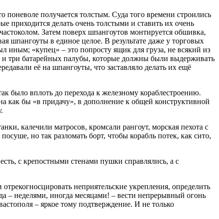
то поневоле получается толстым. Суда того времени строились
рые приходится делать очень толстыми и ставить их очень
 частоколом. Затем поверх шпангоутов монтируется обшивка,
ая шпангоуты в единое целое. В результате даже у торговых
ыл иным; «купец» – это попросту ящик для груза, не всякий из
то и три батарейных палубы, которые должны были выдерживать
едавали её на шпангоуты, что заставляло делать их ещё
так было вплоть до перехода к железному кораблестроению.
на как бы «в придачу», в дополнение к общей конструктивной
.
анки, калечили матросов, кромсали рангоут, морская пехота с
суше, но так разломать борт, чтобы корабль потек, как сито,
есть, с крепостными стенами пушки справлялись, а с
и отрекогносцировать неприятельские укрепления, определить
гда – неделями, иногда месяцами! – вести непрерывный огонь
вастополя – яркое тому подтверждение. И не только