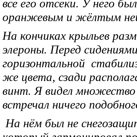
все его отсеки. У него б
оранжевым и жёлтым не
На кончиках крыльев раз
элероны. Перед сидениями
горизонтальной стабилиз
же цвета, сзади распола
винт. Я видел множество 
встречал ничего подобног
На нём был не снегозащи
который гармонировал по