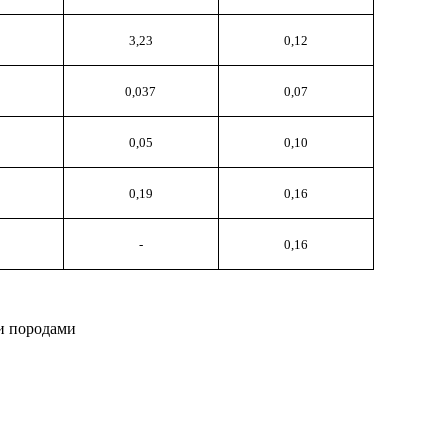
3,23
0,12
5
0,037
0,07
0,05
0,10
0,19
0,16
-
0,16
и породами