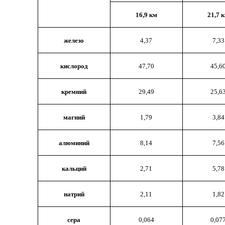
16,9 км
21,7 
железо
4,37
7,33
кислород
47,70
45,6
кремний
29,49
25,6
магний
1,79
3,84
алюминий
8,14
7,56
кальций
2,71
5,78
натрий
2,11
1,82
сера
0,064
0,07