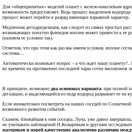
Для «общепринятых» моделей планет с железо-никелевым ядром
возможность предоставляет. Ведь процесс выделения водорода
процесс может перейти в разряд имеющих взрывной характер.
Медленная дегидридизация, как следует из самых простых расс
возникающих попутно флюидов вполне может привести к ее раз
(назовем ее условно так).
Отметим, что при этом как раз мы имеем условия, вполне сог
системы…
Автоматически возникает вопрос – а что ждет нашу планету?.. 
во времени на протяжении последней пары сотен миллионов ле
В принципе, возможно
два основных варианта
: при полной п
дегазации, и выделяющийся из недр водород разрывает ее на ку
Если внимательно посмотреть на наших соседей по Солнечной 
возможного развития событий.
Скажем, ближайшая к нам соседка, Луна, уже давно завершила,
не учитывать наблюдений Н.Козыревым и другими исследовател
материков и морей качественно аналогично различию межд