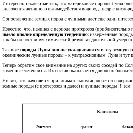
Интересно также отметить, что материковые породы Луны близ
включения активного взаимодействия водорода недр с кислородо
Сопоставление земных пород с лунными дает еще один интере
Известно, что, начиная с периода протерозоя (приблизительно 
имело вполне определенную тенденцию
: изверженные породы
как бы иллюстрируя химический результат длительной умерен
Так вот:
породы Луны вполне укладываются в эту земную т
океанические лунные породы – к ультраосновным. Луна и тут
Теперь обратим свое внимание на других своих соседей по Сол
каменные метеориты. Их состав оказывается довольно близким 
Но вот, что выясняется при внимательном анализе: по содер
земные породы (с протерозоя и далее) и лунные породы !!! (см. 
Континенты
Элемент
гранит
базал