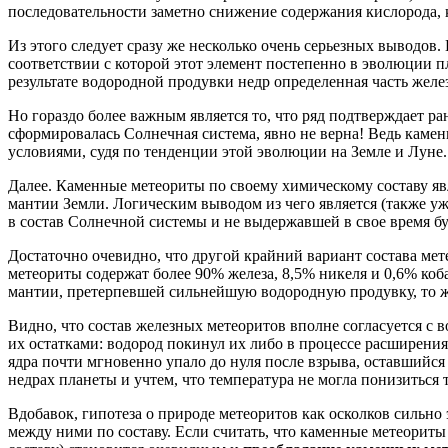
последовательности заметно снижение содержания кислорода, к
Из этого следует сразу же несколько очень серьезных выводов.
соответствии с которой этот элемент постепенно в эволюции п
результате водородной продувки недр определенная часть желе
Но гораздо более важным является то, что ряд подтверждает р
сформировалась Солнечная система, явно не верна! Ведь камен
условиями, судя по тенденции этой эволюции на Земле и Луне.
Далее. Каменные метеориты по своему химическому составу яв
мантии Земли. Логическим выводом из чего является (также уж
в состав Солнечной системы и не выдержавшей в свое время бу
Достаточно очевидно, что другой крайний вариант состава мет
метеориты содержат более 90% железа, 8,5% никеля и 0,6% коб
мантии, претерпевшей сильнейшую водородную продувку, то жел
Видно, что состав железных метеоритов вполне согласуется с 
их остатками: водород покинул их либо в процессе расширения 
ядра почти мгновенно упало до нуля после взрыва, оставшийс
недрах планеты и учтем, что температура не могла понизиться т
Вдобавок, гипотеза о природе метеоритов как осколков сильн
между ними по составу. Если считать, что каменные метеориты