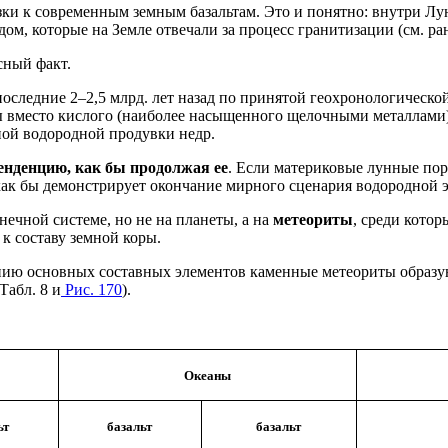
ки к современным земным базальтам. Это и понятно: внутри Лу
м, которые на Земле отвечали за процесс гранитизации (см. ран
сный факт.
последние 2–2,5 млрд. лет назад по принятой геохронологическо
 вместо кислого (наиболее насыщенного щелочными металлами) п
ной водородной продувки недр.
енденцию, как бы продолжая ее
. Если материковые лунные пор
 как бы демонстрирует окончание мирного сценария водородно
нечной системе, но не на планеты, а на
метеориты
, среди кото
к составу земной коры.
жанию основных составных элементов каменные метеориты образ
Табл. 8 и
Рис. 170
).
Океаны
ьт
базальт
базальт