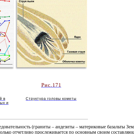
Рис.171
й в
Структура головы кометы
ых и
едовательность (граниты – андезиты – материковые базальты Зе
только отчетливо прослеживается по основным своим составляю