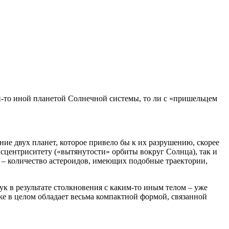
й-то иной планетой Солнечной системы, то ли с «пришельцем
ние двух планет, которое привело бы к их разрушению, скорее
ксцентриситету («вытянутости» орбиты вокруг Солнца), так и
я – количество астероидов, имеющих подобные траектории,
ук в результате столкновения с каким-то иным телом – уже
же в целом обладает весьма компактной формой, связанной