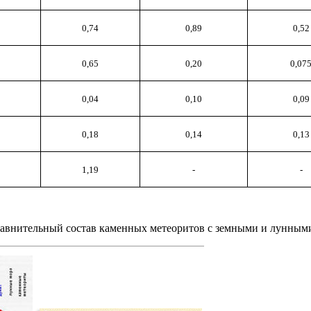
0,74
0,89
0,52
0,65
0,20
0,07
0,04
0,10
0,09
0,18
0,14
0,13
1,19
-
-
Сравнительный состав каменных метеоритов с земными и лунным