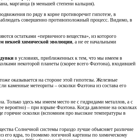
ана, марганца (в меньшей степени кальция).
родвижения по ряду в корне противоречит гипотезе, в
ем наблюдать совершенно противоположный процесс. Видимо, в
ляются остатками «первичного вещества», из которого
ом некоей химической эволюции
, а не ее начальными
одувки
в условиях, приближенных к тем, что мы имеем в
колками некоторой планеты (скорее всего Фаэтона), входившей
тоже оказывается на стороне этой гипотезы. Железные
сли каменные метеориты – осколки Фаэтона из состава его
. Только здесь мы имеем место не с гидридами металлов, а с
е вероятно) – при взрыве Фаэтона. Когда давление на осколках
ще горячие осколки (вспомним про высокие температуры в
ещества Солнечной системы гораздо лучше объясняет различие
 из его ядра, то (помимо логичной картины по химическому