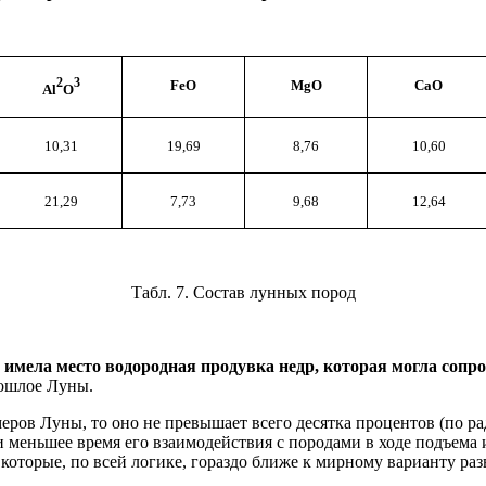
2
3
FeO
MgO
CaO
Al
O
10,31
19,69
8,76
10,60
21,29
7,73
9,68
12,64
Табл. 7. Состав лунных пород
 имела место водородная продувка недр, которая могла соп
рошлое Луны.
ров Луны, то оно не превышает всего десятка процентов (по рад
меньшее время его взаимодействия с породами в ходе подъема и
которые, по всей логике, гораздо ближе к мирному варианту раз