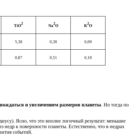
2
2
2
TiO
Na
O
K
O
5,38
0,38
0,09
0,87
0,51
0,18
ровождаться и увеличением размеров планеты
. Но тогда по
иусу). Ясно, что это вполне логичный результат: меньшие
з недр к поверхности планеты. Естественно, что в недрах
вития событий.