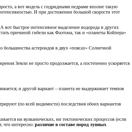
росто, а вот модель с гидридными недрами вполне такую
 интенсивностью. И при достижении большой скорости этот
. А вот быстрое интенсивное выделение водорода и других
тать причиной гибели как Фаэтона, так и «планеты Койпера»
го большинства астероидов в двух «поясах» Солнечной
ширения Земли не просто продолжается, а постепенно ускоряется
чивается; и другой вариант – планета не выдерживает темпов
трируют (по всей видимости) последствия обоих вариантов
ивается ни вулканических, ни тектонических процессов (если
, что интересно:
различие в составе пород лунных