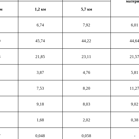
матери
км
1,2 км
5,7 км
6,74
7,92
6,01
0
45,74
44,22
44,6
3
21,85
23,11
21,5
3,87
4,76
5,81
7,53
8,20
11,2
9,18
8,03
9,02
1,68
2,02
0,38
7
0,048
0,058
-