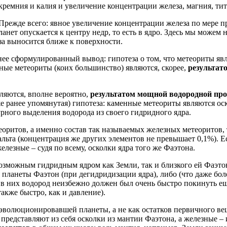
ремния и калия и увеличение концентрации железа, магния, тит
 Прежде всего: явное увеличение концентрации железа по мере п
ланет опускается к центру недр, то есть в ядро. Здесь мы мож
за выносится ближе к поверхности.
анее сформулированный вывод: гипотеза о том, что метеориты яв
ные метеориты (коих большинство) являются, скорее,
результат
ляются, вполне вероятно,
результатом мощной водородной пр
е ранее упомянутая) гипотеза: каменные метеориты являются ос
рного выделения водорода из своего гидридного ядра.
еоритов, а именно состав так называемых железных метеоритов, 
альта (концентрация же других элементов не превышает 0,1%). Е
езные – судя по всему, осколки ядра того же Фаэтона.
возможным гидридным ядром как Земли, так и близкого ей Фаэтона
планеты Фаэтон (при дегидридизации ядра), либо (что даже боле
я в них водород неизбежно должен был очень быстро покинуть е
акже быстро, как и давление).
о эволюционировавшей планеты, а не как остатков первичного в
 представляют из себя осколки из мантии Фаэтона, а железные –