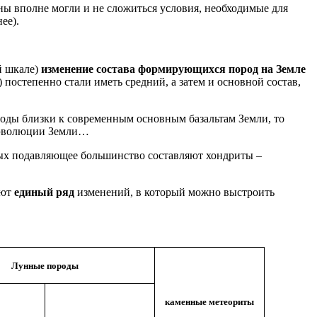
ны вполне могли и не сложиться условия, необходимые для
ее).
й шкале)
изменение состава формирующихся пород на Земле
остепенно стали иметь средний, а затем и основной состав,
оды близки к современным основным базальтам Земли, то
й эволюции Земли…
рых подавляющее большинство составляют хондриты –
уют
единый ряд
изменений, в который можно выстроить
Лунные породы
каменные метеориты