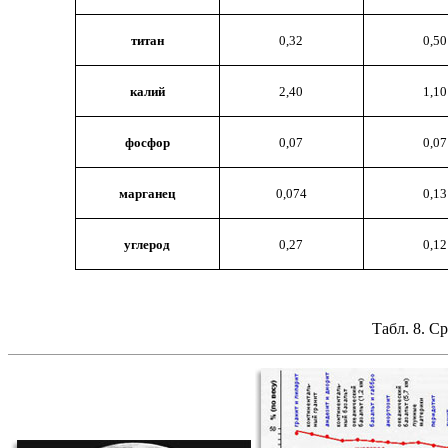
титан
0,32
0,50
калий
2,40
1,10
фосфор
0,07
0,07
марганец
0,074
0,13
углерод
0,27
0,12
Табл. 8. 