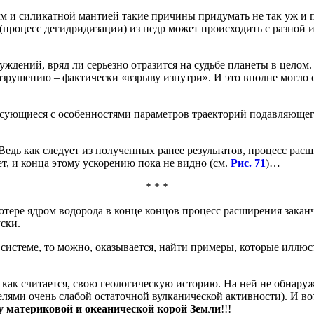
 и силикатной мантией такие причины придумать не так уж и п
 (процесс дегидридизации) из недр может происходить с разной
уждений, вряд ли серьезно отразится на судьбе планеты в целом
рушению – фактически «взрыву изнутри». И это вполне могло с
ласующиеся с особенностями параметров траекторий подавляюще
Ведь как следует из полученных ранее результатов, процесс рас
т, и конца этому ускорению пока не видно (см.
Рис. 71
)…
* * *
отере ядром водорода в конце концов процесс расширения закан
ски.
системе, то можно, оказывается, найти примеры, которые иллюс
 как считается, свою геологическую историю. На ней не обнаруж
ями очень слабой остаточной вулканической активности). И вот
у материковой и океанической корой Земли
!!!