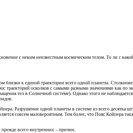
кновение с неким неизвестным космическим телом. То ли с како
ком близки к единой траектории всего одной планеты. Столкнове
рос траекторий осколков с самыми разными значениями как по э
ращения тел в Солнечной системе). Однако этого не наблюдаетс
оидов.
йпера. Разрушение одной планеты в системе из всего десятка шт
вляется совсем маловероятным. Тем более, что Пояс Койпера так
и прежде всего внутренних – причин.