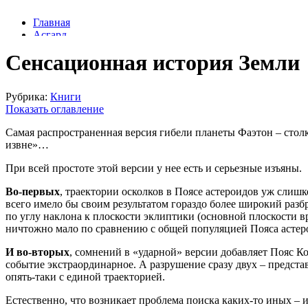
Сенсационная история Земли
Рубрика:
Книги
Показать оглавление
Самая распространенная версия гибели планеты Фаэтон – стол
извне»…
При всей простоте этой версии у нее есть и серьезные изъяны.
Во-первых
, траектории осколков в Поясе астероидов уж слиш
всего имело бы своим результатом гораздо более широкий разб
по углу наклона к плоскости эклиптики (основной плоскости в
ничтожно мало по сравнению с общей популяцией Пояса астер
И во-вторых
, сомнений в «ударной» версии добавляет Пояс Ко
событие экстраординарное. А разрушение сразу двух – предста
опять-таки с единой траекторией.
Естественно, что возникает проблема поиска каких-то иных – 