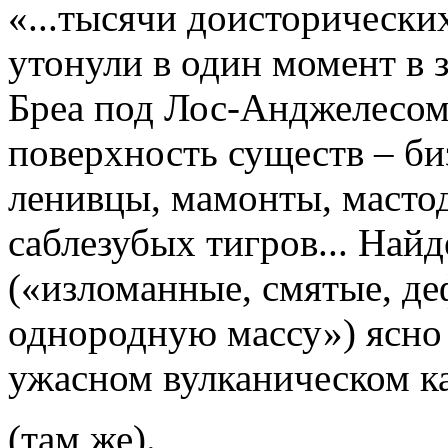
«...тысячи доисторически
утонули в один момент в 
Бреа под Лос-Анджелесом
поверхность существ – б
ленивцы, мамонты, мастод
саблезубых тигров... Най
(«изломанные, смятые, д
однородную массу») ясно 
ужасном вулканическом к
(там же).