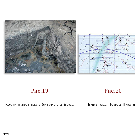
Рис.19
Рис.20
Кости животных в битуме Ла-Бреа
Близнецы-Телец-Плея