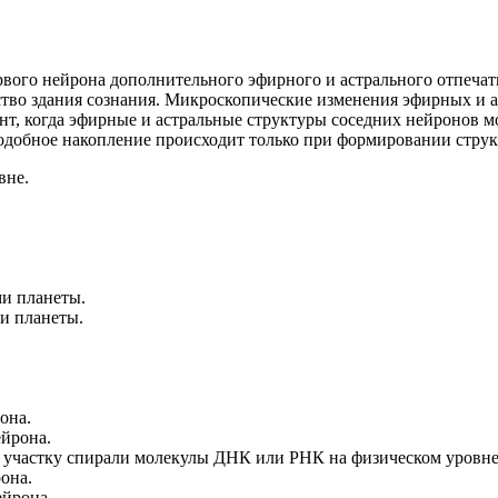
ого нейрона дополнительного эфирного и астрального отпечат
ство здания сознания. Микроскопические изменения эфирных и 
т, когда эфирные и астральные структуры соседних нейронов м
одобное накопление происходит только при формировании струк
вне.
и планеты.
и планеты.
она.
ейрона.
 участку спирали молекулы
ДНК
или
РНК
на физическом уровне
она.
ейрона.