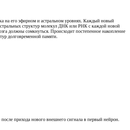
ка на его эфирном и астральном уровнях. Каждый новый
астральных структур молекул
ДНК
или
РНК
с каждой новой
озга должны сомкнуться. Происходит постепенное накопление
тур долговременной памяти.
 после прихода нового внешнего сигнала в первый нейрон.