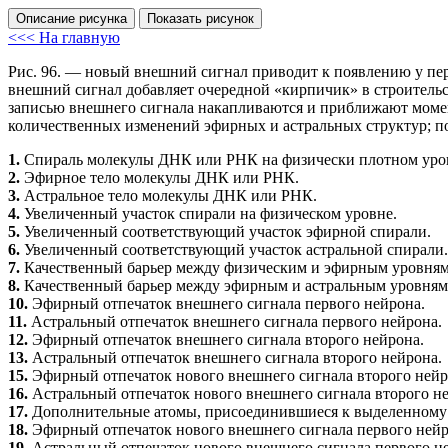
Описание рисунка
Показать рисунок
<<< На главную
Рис. 96.
— новый внешний сигнал приводит к появлению у перв
внешний сигнал добавляет очередной «кирпичик» в строитель
записью внешнего сигнала накапливаются и приближают момен
количественных изменений эфирных и астральных структур; п
1.
Спираль молекулы
ДНК
или
РНК
на физически плотном уро
2.
Эфирное тело молекулы
ДНК
или
РНК
.
3.
Астральное тело молекулы
ДНК
или
РНК
.
4.
Увеличенный участок спирали на физическом уровне.
5.
Увеличенный соответствующий участок эфирной спирали.
6.
Увеличенный соответствующий участок астральной спирали.
7.
Качественный барьер между физическим и эфирным уровням
8.
Качественный барьер между эфирным и астральным уровням
10.
Эфирный отпечаток внешнего сигнала первого нейрона.
11.
Астральный отпечаток внешнего сигнала первого нейрона.
12.
Эфирный отпечаток внешнего сигнала второго нейрона.
13.
Астральный отпечаток внешнего сигнала второго нейрона.
15.
Эфирный отпечаток нового внешнего сигнала второго нейр
16.
Астральный отпечаток нового внешнего сигнала второго н
17.
Дополнительные атомы, присоединившиеся к выделенному
18.
Эфирный отпечаток нового внешнего сигнала первого нейр
19.
Астральный отпечаток нового внешнего сигнала первого н