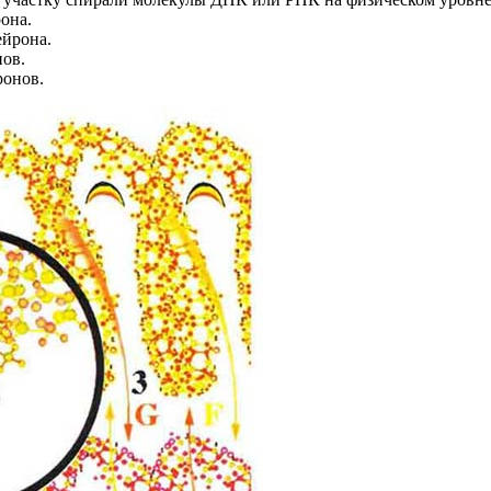
она.
ейрона.
нов.
ронов.