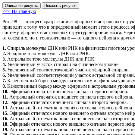
Описание рисунка
Показать рисунок
<<< На главную
Рис. 98.
— процесс «разрастания» эфирных и астральных струк
приводит к тому, что в определённый момент этого процесса 
систему эфирных и астральных структур нейронов мозга. Чере
от соседних, но и горизонтально — от одного нейрона к друго
1.
Спираль молекулы
ДНК
или
РНК
на физически плотном уро
2.
Эфирное тело молекулы
ДНК
или
РНК
.
3.
Астральное тело молекулы
ДНК
или
РНК
.
4.
Увеличенный участок спирали на физическом уровне.
5.
Увеличенный соответствующий участок эфирной спирали.
6.
Увеличенный соответствующий участок астральной спирали.
7.
Качественный барьер между физическим и эфирным уровням
8.
Качественный барьер между эфирным и астральным уровням
10.
Эфирный отпечаток внешнего сигнала первого нейрона.
11.
Астральный отпечаток внешнего сигнала первого нейрона.
12.
Эфирный отпечаток внешнего сигнала второго нейрона.
13.
Астральный отпечаток внешнего сигнала второго нейрона.
15.
Эфирный отпечаток нового внешнего сигнала второго нейр
16.
Астральный отпечаток нового внешнего сигнала второго н
18.
Эфирный отпечаток нового внешнего сигнала первого нейр
19.
Астральный отпечаток нового внешнего сигнала первого н
20.
Дополнительные атомы, присоединившиеся к выделенному