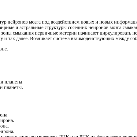
тур нейронов мозга под воздействием новых и новых информаци
эфирные и астральные структуры соседних нейронов мозга смыка
з зоны смыкания первичные материи начинают циркулировать не
му и так далее. Возникает система взаимодействующих между соб
вне.
и планеты.
и планеты.
она.
ейрона.
она.
ейрона.
 участку спирали молекулы
ДНК
или
РНК
на физическом уровне