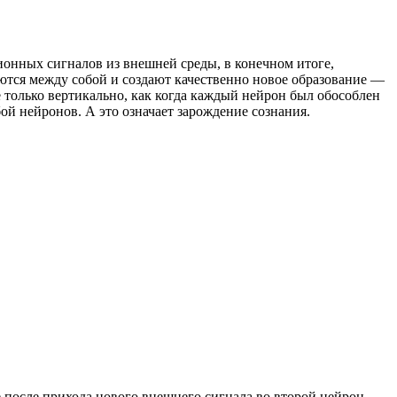
онных сигналов из внешней среды, в конечном итоге,
ются между собой и создают качественно новое образование —
 только вертикально, как когда каждый нейрон был обособлен
ой нейронов. А это означает зарождение сознания.
 после прихода нового внешнего сигнала во второй нейрон.