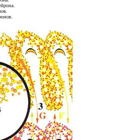
ейрона.
нов.
ронов.