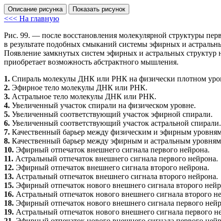
Описание рисунка
Показать рисунок
<<< На главную
Рис. 99.
— после восстановления молекулярной структуры перво
в результате подобных смыканий системы эфирных и астральны
Появление замкнутых систем эфирных и астральных структур 
приобретает возможность абстрактного мышления.
1.
Спираль молекулы
ДНК
или
РНК
на физически плотном уро
2.
Эфирное тело молекулы
ДНК
или
РНК
.
3.
Астральное тело молекулы
ДНК
или
РНК
.
4.
Увеличенный участок спирали на физическом уровне.
5.
Увеличенный соответствующий участок эфирной спирали.
6.
Увеличенный соответствующий участок астральной спирали.
7.
Качественный барьер между физическим и эфирным уровням
8.
Качественный барьер между эфирным и астральным уровням
10.
Эфирный отпечаток внешнего сигнала первого нейрона.
11.
Астральный отпечаток внешнего сигнала первого нейрона.
12.
Эфирный отпечаток внешнего сигнала второго нейрона.
13.
Астральный отпечаток внешнего сигнала второго нейрона.
15.
Эфирный отпечаток нового внешнего сигнала второго нейр
16.
Астральный отпечаток нового внешнего сигнала второго н
18.
Эфирный отпечаток нового внешнего сигнала первого нейр
19.
Астральный отпечаток нового внешнего сигнала первого н
21.
Эфирный отпечаток нового внешнего сигнала первого нейр