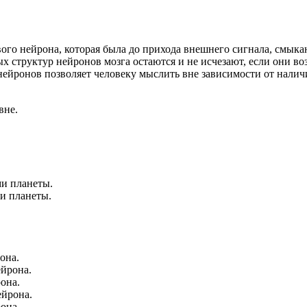
го нейрона, которая была до прихода внешнего сигнала, смыка
х структур нейронов мозга остаются и не исчезают, если они в
нейронов позволяет человеку мыслить вне зависимости от нали
вне.
и планеты.
и планеты.
она.
ейрона.
она.
ейрона.
она.