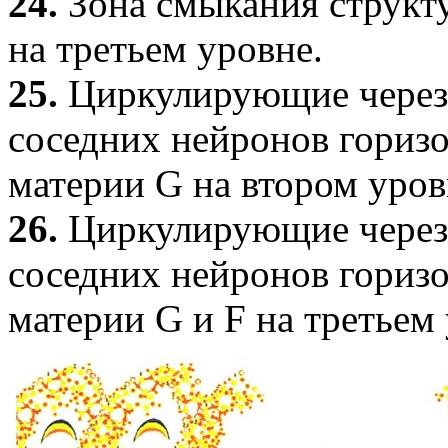
24.
Зона смыкания структу
на третьем уровне.
25.
Циркулирующие через 
соседних нейронов гориз
материи
G
на втором уров
26.
Циркулирующие через 
соседних нейронов гориз
материи
G
и
F
на третьем 