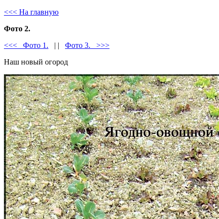
<<< На главную
Фото 2.
<<< Фото 1.
| |
Фото 3. >>>
Наш новый огород