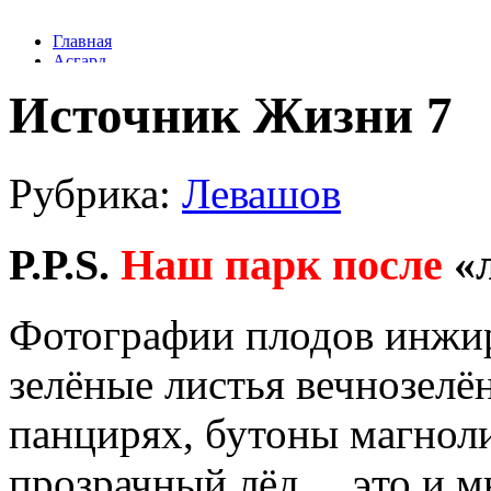
Источник Жизни 7
Рубрика:
Левашов
P.P.S.
Наш парк после
«л
Фотографии плодов инжир
зелёные листья вечнозелё
панцирях, бутоны магнол
прозрачный лёд… это и мн