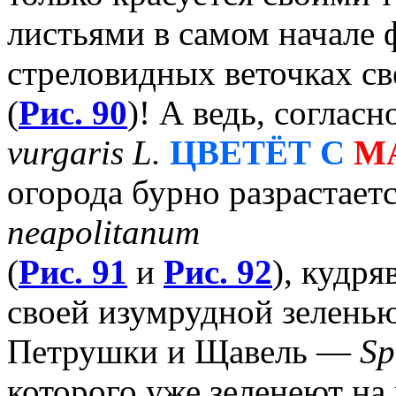
листьями в самом начале 
стреловидных веточках с
(
Рис. 90
)! А ведь, согла
vurgaris L.
ЦВЕТЁТ С
М
огорода бурно разрастае
neapolitanum
(
Рис. 91
и
Рис. 92
), кудря
своей изумрудной зеленью
Петрушки и Щавель —
Sp
которого уже зеленеют на