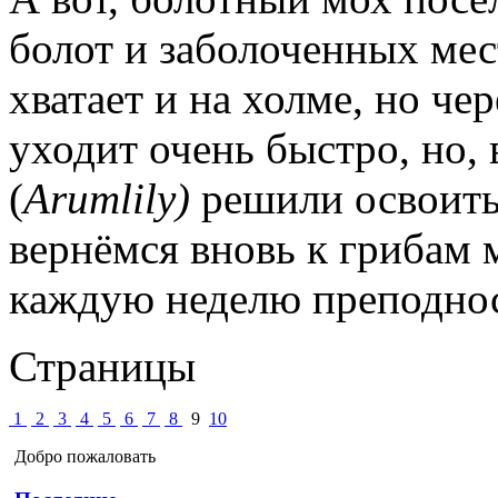
болот и заболоченных мес
хватает и на холме, но че
уходит очень быстро, но,
(
Arumlily)
решили освоить
вернёмся вновь к грибам 
каждую неделю преподно
Страницы
1
2
3
4
5
6
7
8
9
10