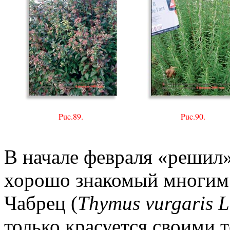
Puc.89.
Puc.90.
В начале февраля «решил»
хорошо знакомый многим
Чабрец (
Thymus vurgaris L
только красуется своими