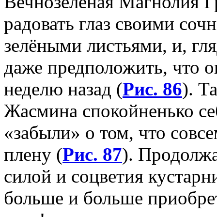
Вечнозелёная Магнолия Г
радовать глаз своими со
зелёными листьями, и, гля
даже предположить, что 
неделю назад (
Рис. 86
). Т
Жасмина спокойненько себ
«забыли» о том, что совс
плену (
Рис. 87
). Продолж
силой и соцветия кустарни
больше и больше приобре