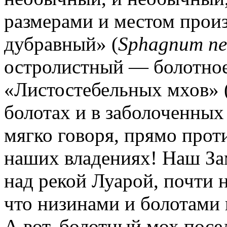
размерами и местом произ
дубравный» (
Sphagnum ne
остролистный — болотное 
«Листостебельных мхов» 
болотах и в заболоченных
мягко говоря, прямо прот
наших владениях! Наш За
над рекой Луарой, почти 
что низинами и болотами 
А вот, болотный мох посе