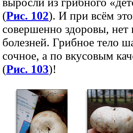
выросли из грибного «дет
(
Рис. 102
). И при всём э
совершенно здоровы, нет 
болезней. Грибное тело ш
сочное, а по вкусовым ка
(
Рис. 103
)!