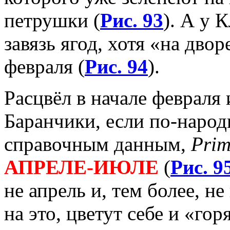
петрушки (
Рис. 93
). А у 
завязь ягод, хотя «на дво
февраля (
Рис. 94
).
Расцвёл в начале февраля
Баранчики, если по-народн
справочным данным,
Prim
АПРЕЛЕ-ИЮЛЕ
(
Рис. 9
не апрель и, тем более, н
на это, цветут себе и «гор