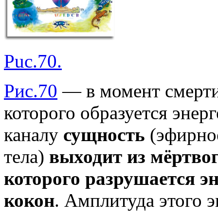
Puc.70.
Рис.70
— в момент смерти 
которого образуется энер
каналу
сущность
(эфирное
тела)
выходит из мёртвог
которого разрушается э
кокон
. Амплитуда этого э