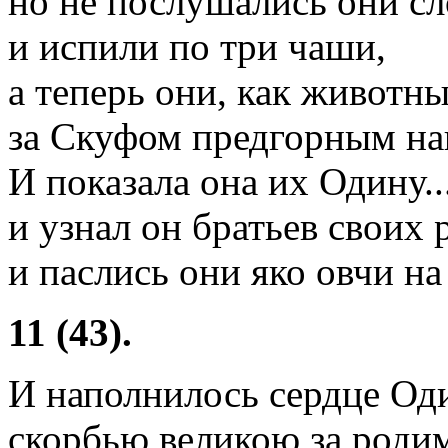
но не послушались они сл
и испили по три чаши,
а теперь они, как животны
за Скуфом предгорным на
И показала она их Одину..
и узнал он братьев своих
и паслись они яко овчи на 
11 (43).
И наполнилось сердце Од
скорбью великою за родим