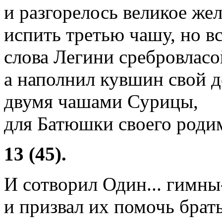
и разгорелось великое же
испить третью чашу, но в
слова Легини сребровласой.
а наполнил кувшин свой 
двумя чашами Сурицы,
для Батюшки своего родим
13 (45).
И сотворил Один... гимн
и призвал их помочь бра