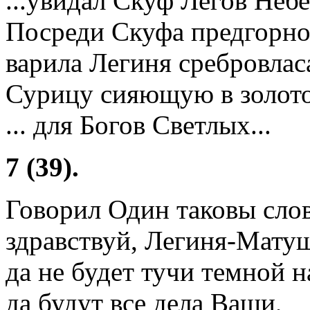
...увидал Скуф Легов Неб
Посреди Скуфа предгорно
варила Легиня сребровлас
Сурицу сияющую в золото
... для Богов Светлых...
7 (39).
Говорил Один таковы слов
здравствуй, Легиня-Матуш
да не будет тучи темной
да будут все дела Ваши,