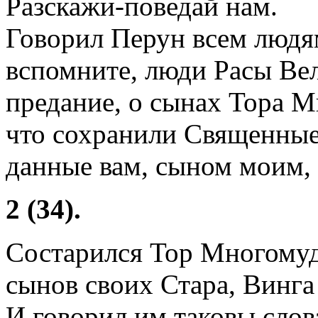
Разскажи-поведай нам.
Говорил Перун всем людя
вспомните, люди Расы Ве
предание, о сынах Тора М
что сохранили Священные
данные вам, сыном моим,
2 (34).
Состарился Тор Многомуд
сынов своих Стара, Винга 
И говорил им таковы слов