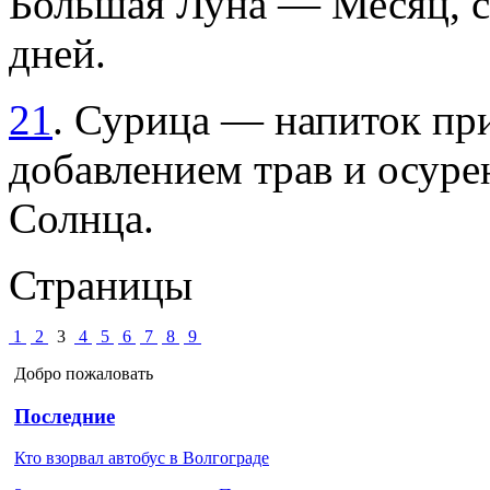
Большая Луна — Месяц, с
дней.
21
. Сурица — напиток пр
добавлением трав и осур
Солнца.
Страницы
1
2
3
4
5
6
7
8
9