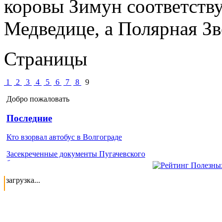
коровы Зимун соответств
Медведице, а Полярная Зв
Страницы
1
2
3
4
5
6
7
8
9