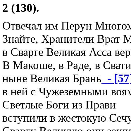
2 (130).
Отвечал им Перун Много
Знайте, Хранители Врат 
в Сварге Великая Асса вер
В Макоше, в Раде, в Свати
ныне Великая Брань
- [57
в ней с Чужеземными воя
Светлые Боги из Прави
вступили в жестокую Сечу.
Сваргу Великую они защи