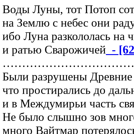
Воды Луны, тот Потоп со
на Землю с небес они рад
ибо Луна разкололась на ч
и ратью Сварожичей
- [62
……………………………
Были разрушены Древние
что простирались до дальн
и в Междумирьи часть связ
Не было слышно зов мног
много Вайтмар потерялось 