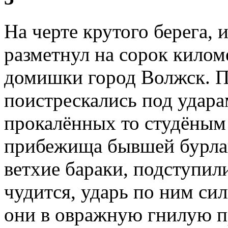
На черте крутого берега, 
разметнул на сорок килом
домишки город Волжск. П
поистрескались под удара
прокалённых то студёным 
прибежища бывшей бурлац
ветхие бараки, подступил
чудится, ударь по ним си
они в овражную гнилую п