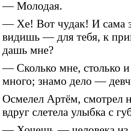
— Молодая.
— Хе! Вот чудак! И сама з
видишь — для тебя, к прим
дашь мне?
— Сколько мне, столько и 
много; знамо дело — девч
Осмелел Артём, смотрел н
вдруг слетела улыбка с гу
— Хочешь — человека из т