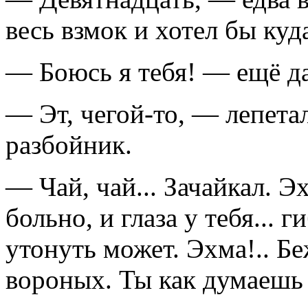
весь взмок и хотел бы куд
— Боюсь я тебя! — ещё да
— Эт, чегой-то, — лепета
разбойник.
— Чай, чай... Зачайкал. Э
больно, и глаза у тебя... 
утонуть может. Эхма!.. Б
вороных. Ты как думаешь