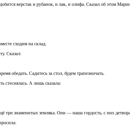
добится верстак и рубанок, и лак, и олифа. Сказал об этом Марии
месте сходим на склад.
ту. Сказал:
ремя обедать. Садитесь за стол, будем трапезничать.
ть стеснялась. А лишь сказала:
щё три знаменитых земляка. Они — наша гордость, с них детвора
просила: