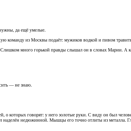
нужны, да ещё умелые.
акую команду из Москвы подаёт: мужиков водкой и пивом травить.
. Слишком много горькой правды слышал он в словах Марии. А ко
осить — не знаю.
ей, о которых говорят: у него золотые руки. С виду он был чел
л наделён недюжинной. Мышцы его точно отлиты из металла. Гла