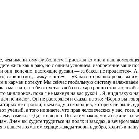
, чем именитому футболисту. Приезжал ко мне и наш доморощенн
ете жить как в раю, но с одним условием: изобретение ваше пос
и они, конечно, настоящие русаки,— за баксы не продаются». А о
го, словно скот, лямку тянете».— «Каких это ваших ребят вы име
нам в карман потекут. Мы сейчас глобальную систему налаживаем:
 в магазин, а тебе отпустят хлеба и сахара ровно столько, чтоб
сто миллионов, пока я не махнул на вас рукой». Я, видя такую на
 дел не имею». Он не растерялся и сказал на это: «Верно вы гово
оторых не строили, пьём воду из колодцев, которых не рыли, едим
т учёный, а того не знаете, что прав человеческих у вас, гоев, н
я ему заметил: «Да, это верно. По таким законам вы и жили тыся
м. Днём вы будете трудиться на полях и заводах, а вечером зам
я в вашем лохматом сердце жажды творить добро, ходить в нашу 