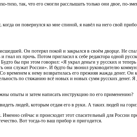
хо-тихо, так, что его смогли расслышать только они двое, по-з
т, когда он повернулся ко мне спиной, я навёл на него свой пр
оисшедшей. Он потерял покой и закрылся в своём дворце. Не сп
 и гнал их прочь. Потом пригласил к себе редактора одной русс
Будто бы при этом говорил: «Я украл деньги у русских и теперь
сть они служат России». И будто бы звонил руководителю коммун
 Со временем к нему возвратилась его прежняя жажда денег. Он 
льность по стяжанию всё новых и новых сумм русских денег. Я д
нужны опыты и затем написать инструкцию по его применению?
 видеть людей, которым отдам его в руки. А таких людей на гори
я. Именно сейчас и происходит этот спасительный для России пр
ечество. Вот тогда-то ваш прибор и пригодится.