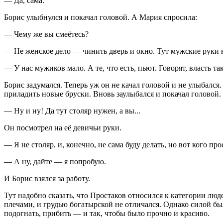
— Да, сама.
Борис улыбнулся и покачал головой. А Мария спросила:
— Чему же вы смеётесь?
— Не женское дело — чинить дверь и окно. Тут мужские руки 
— У нас мужиков мало. А те, что есть, пьют. Говорят, власть т
Борис задумался. Теперь уж он не качал головой и не улыбался
приладить новые бруски. Вновь заулыбался и покачал головой.
— Ну и ну! Да тут столяр нужен, а вы...
Он посмотрел на её девичьи руки.
— Я не столяр, и, конечно, не сама буду делать, но вот кого пр
— А ну, дайте — я попробую.
И Борис взялся за работу.
Тут надобно сказать, что Простаков относился к категории люд
плечами, и грудью богатырской не отличался. Однако силой бы
подогнать, прибить — и так, чтобы было прочно и красиво.