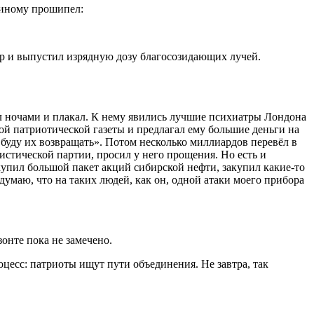
меиному прошипел:
ибор и выпустил изрядную дозу благосозидающих лучей.
ал ночами и плакал. К нему явились лучшие психиатры Лондона
кой патриотической газеты и предлагал ему большие деньги на
 буду их возвращать». Потом несколько миллиардов перевёл в
истической партии, просил у него прощения. Но есть и
купил большой пакет акций сибирской нефти, закупил какие-то
умаю, что на таких людей, как он, одной атаки моего прибора
зонте пока не замечено.
оцесс: патриоты ищут пути объединения. Не завтра, так