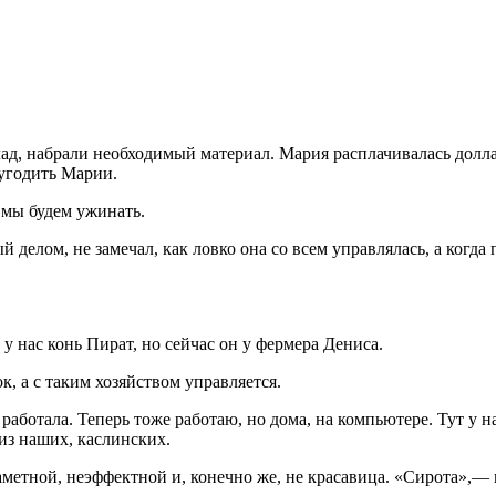
лад, набрали необходимый материал. Мария расплачивалась долла
 угодить Марии.
 мы будем ужинать.
й делом, не замечал, как ловко она со всем управлялась, а когд
у нас конь Пират, но сейчас он у фермера Дениса.
к, а с таким хозяйством управляется.
работала. Теперь тоже работаю, но дома, на компьютере. Тут у н
из наших, каслинских.
етной, неэффектной и, конечно же, не красавица. «Сирота»,— п