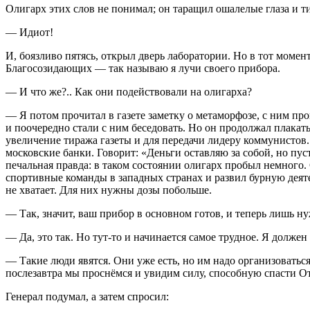
Олигарх этих слов не понимал; он таращил ошалелые глаза и ти
— Идиот!
И, боязливо пятясь, открыл дверь лаборатории. Но в тот момен
Благосозидающих — так называю я лучи своего прибора.
— И что же?.. Как они подействовали на олигарха?
— Я потом прочитал в газете заметку о метаморфозе, с ним пр
и поочередно стали с ним беседовать. Но он продолжал плакать
увеличение тиража газеты и для передачи лидеру коммунистов. 
московские банки. Говорит: «Деньги оставляю за собой, но пу
печальная правда: в таком состоянии олигарх пробыл немного.
спортивные команды в западных странах и развил бурную деяте
не хватает. Для них нужны дозы побольше.
— Так, значит, ваш прибор в основном готов, и теперь лишь 
— Да, это так. Но тут-то и начинается самое трудное. Я должен
— Такие люди явятся. Они уже есть, но им надо организоватьс
послезавтра мы проснёмся и увидим силу, способную спасти От
Генерал подумал, а затем спросил: