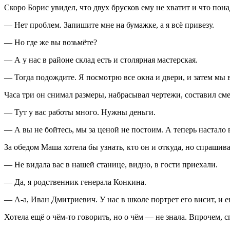
Скоро Борис увидел, что двух брусков ему не хватит и что пона
— Нет проблем. Запишите мне на бумажке, а я всё привезу.
— Но где же вы возьмёте?
— А у нас в районе склад есть и столярная мастерская.
— Тогда подождите. Я посмотрю все окна и двери, и затем мы в
Часа три он снимал размеры, набрасывал чертежи, составил сме
— Тут у вас работы много. Нужны деньги.
— А вы не бойтесь, мы за ценой не постоим. А теперь настало в
За обедом Маша хотела бы узнать, кто он и откуда, но спрашива
— Не видала вас в нашей станице, видно, в гости приехали.
— Да, я родственник генерала Конкина.
— А-а, Иван Дмитриевич. У нас в школе портрет его висит, и е
Хотела ещё о чём-то говорить, но о чём — не знала. Впрочем, с