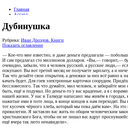
Дубинушка
Рубрика:
Иван Дроздов. Книги
Показать оглавление
— Кое-что мне известно, и даже деньги предлагали — побольше
И сам предлагал сто миллионов долларов. «Вы,— говорит,— буд
очевидно, забыли, что я человек русский, а русские люди,— есл
покупают. Вы вот третий месяц не получаете зарплату, а и ниче
Так что делайте свои открытия, а денежки за них всё равно к 
качать будет. Для гоев электронные карточки соорудим. Придёшь
бессловесного. Так что думайте, мил человек, и забирайте мои 
быть, ещё и подумал. Но деньги-то у вас краденые, а я с ворами
нашей жизни. У нас в Талмуде написано: мы живём в городах, к
нажитые ими в поте лица, в конце концов к нам переходят. Вы во
тот кусочек чёрного хлеба, который мы пока даём вам». На это 
привилегии. Я заставлю вас жить по общим человеческим закона
христианского Бога, чтобы он не лишал вас вдруг проснувшейс
ещё вчера так люто ненавидели».