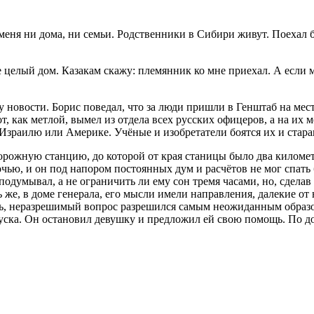
меня ни дома, ни семьи. Родственники в Сибири живут. Поехал бы 
 целый дом. Казакам скажу: племянник ко мне приехал. А если 
у новости. Борис поведал, что за люди пришли в Генштаб на мест
от, как метлой, вымел из отдела всех русских офицеров, а на их
ь Израилю или Америке. Учёные и изобретатели боятся их и стар
дорожную станцию, до которой от края станицы было два киломе
чью, и он под напором постоянных дум и расчётов не мог спать б
думывал, а не ограничить ли ему сон тремя часами, но, сдела
 же, в доме генерала, его мысли имели направления, далекие от н
лось, неразрешимый вопрос разрешился самым неожиданным образ
уска. Он остановил девушку и предложил ей свою помощь. По до