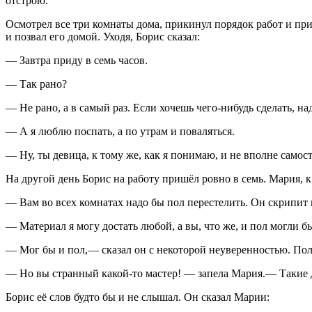
отстрою.
Осмотрел все три комнаты дома, прикинул порядок работ и прин
и позвал его домой. Уходя, Борис сказал:
— Завтра приду в семь часов.
— Так рано?
— Не рано, а в самый раз. Если хочешь чего-нибудь сделать, на
— А я люблю поспать, а по утрам и поваляться.
— Ну, ты девица, к тому же, как я понимаю, и не вполне самост
На другой день Борис на работу пришёл ровно в семь. Мария, к 
— Вам во всех комнатах надо бы пол перестелить. Он скрипит 
— Материал я могу достать любой, а вы, что же, и пол могли б
— Мог бы и пол,— сказал он с некоторой неуверенностью. Пол
— Но вы странный какой-то мастер! — запела Мария.— Такие дела
Борис её слов будто бы и не слышал. Он сказал Марии: