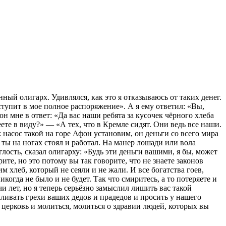
ый олигарх. Удивлялся, как это я отказываюсь от таких денег.
тупит в мое полное распоряжение». А я ему ответил: «Вы,
н мне в ответ: «Да вас наши ребята за кусочек чёрного хлеба
ете в виду?» — «А тех, что в Кремле сидят. Они ведь все наши.
 насос такой на горе Афон установим, он деньги со всего мира
ы ты на ногах стоял и работал. На манер лошади или вола
глость, сказал олигарху: «Будь эти деньги вашими, я бы, может
рите, но это потому вы так говорите, что не знаете законов
 хлеб, который не сеяли и не жали. И все богатства гоев,
икогда не было и не будет. Так что смиритесь, а то потеряете и
чи лет, но я теперь серьёзно замыслил лишить вас такой
аливать грехи ваших дедов и прадедов и просить у нашего
церковь и молиться, молиться о здравии людей, которых вы