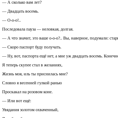
— А сколько вам лет?
— Двадцать восемь.
— О-о-о!..
Последовала пауза — неловкая, долгая.
— А что значит, это ваше о-о-о?.. Вы, наверное, подумали: стар
— Скоро паспорт буду получать.
— Ну, вот, паспорта ещё нет, а мне уж двадцать восемь. Конечн
Я теперь скупее стал в желаниях,
Жизнь моя, иль ты приснилась мне?
Словно я весенней гулкой ранью
Проскакал на розовом коне.
— Или вот ещё:
Увядания золотом охваченный,