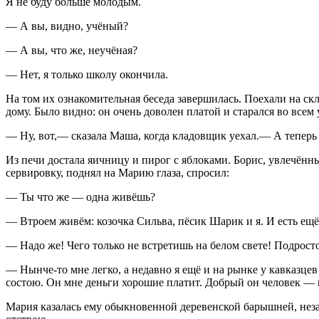
Я не буду больше молодым.
— А вы, видно, учёный?
— А вы, что же, неучёная?
— Нет, я только школу окончила.
На том их ознакомительная беседа завершилась. Поехали на ск
дому. Было видно: он очень доволен платой и старался во всем
— Ну, вот,— сказала Маша, когда кладовщик уехал.— А теперь
Из печи достала яичницу и пирог с яблоками. Борис, увлечённы
сервировку, поднял на Марию глаза, спросил:
— Ты что же — одна живёшь?
— Втроем живём: козочка Сильва, пёсик Шарик и я. И есть ещё 
— Надо же! Чего только не встретишь на белом свете! Подросто
— Нынче-то мне легко, а недавно я ещё и на рынке у кавказцев 
состою. Он мне деньги хорошие платит. Добрый он человек — 
Мария казалась ему обыкновенной деревенской барышней, незам