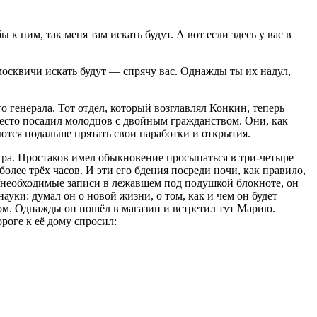
к ним, так меня там искать будут. А вот если здесь у вас в
москвичи искать будут — спрячу вас. Однажды ты их надул,
о генерала. Тот отдел, который возглавлял Конкин, теперь
 место посадил молодцов с двойным гражданством. Они, как
аются подальше прятать свои наработки и открытия.
тра. Простаков имел обыкновение просыпаться в три-четыре
олее трёх часов. И эти его бдения посреди ночи, как правило,
в необходимые записи в лежавшем под подушкой блокноте, он
ауки: думал он о новой жизни, о том, как и чем он будет
ом. Однажды он пошёл в магазин и встретил тут Марию.
роге к её дому спросил: