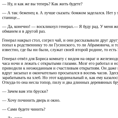
— Ну, и как же вы теперь? Как жить будете?
— А так: беженец я. А лучше сказать: бомжом заделался. Нет у 
станице...
— Да, конечно! — воскликнул генерал.— Я буду рад. У меня же
обманем и в другой раз.
Генерал накрыл стол, согрел чай, и они рассказывали друг друг
попал к родственнику то ли Гусинского, то ли Абрамовича, и т
известно, где бы ни были, служат своей второй родине, то ест
Генерал отвёл для Бориса комнату с видом на овраг и железно
часа ночи и лежать с открытыми глазами. Мозг его работал и но
приводили к неожиданным и счастливым открытиям. Он даже по
вдруг засыпал и окончательно просыпался в восемь часов. Здесь
зарабатывать на хлеб. Но этот кардинальный и, как ему каза
Откуда-то она несла топор, пилу и два длинных деревянных бр
— Зачем вам эти бруски?
— Хочу починить дверь и окно.
— Сами будете чинить?